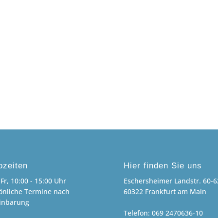
ozeiten
Hier finden Sie uns
Fr, 10:00 - 15:00 Uhr
Eschersheimer Landstr. 60-6
önliche Termine nach
60322 Frankfurt am Main
inbarung
Telefon: 069 2470636-10