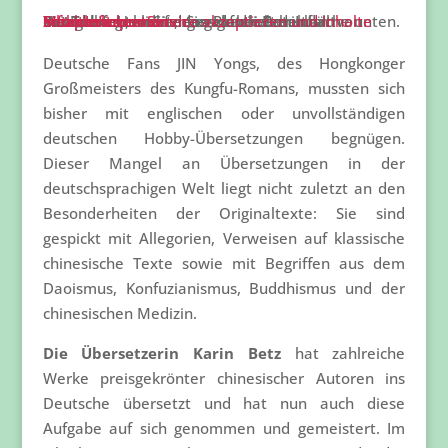
Sie sehen gerade einen Platzhalterinhalt von
YouTube
. Um auf den eigentlichen Inhalt zuzugreifen, klicken Sie auf die Schaltfläche unten. Bitte beachten Sie, dass dabei Daten an Drittanbieter weitergegeben werden.
Mehr Informationen
Inhalt entsperren
Erforderlichen Service akzeptieren und Inhalte entsperren
Deutsche Fans JIN Yongs, des Hongkonger
Großmeisters des Kungfu-Romans, mussten sich
bisher mit englischen oder unvollständigen
deutschen Hobby-Übersetzungen begnügen.
Dieser Mangel an Übersetzungen in der
deutschsprachigen Welt liegt nicht zuletzt an den
Besonderheiten der Originaltexte: Sie sind
gespickt mit Allegorien, Verweisen auf klassische
chinesische Texte sowie mit Begriffen aus dem
Daoismus, Konfuzianismus, Buddhismus und der
chinesischen Medizin.
Die Übersetzerin Karin Betz
hat zahlreiche
Werke preisgekrönter chinesischer Autoren ins
Deutsche übersetzt und hat nun auch diese
Aufgabe auf sich genommen und gemeistert. Im