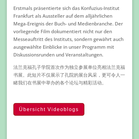
Erstmals präsentierte sich das Konfuzius-Institut
Frankfurt als Aussteller auf dem alljährlichen
Mega-Ereignis der Buch- und Medienbranche. Der
vorliegende Film dokumentiert nicht nur den
Messeauftritt des Instituts, sondern gewährt auch
ausgewählte Einblicke in unser Programm mit
Diskussionsrunden und Veranstaltungen.
法兰克福孔子学院首次作为独立参展单位亮相法兰克福
书展。此短片不仅展示了孔院的展台­风采，更可令人一
睹我们在书展中举办的各个论坛与精彩活动。
Übersicht Videoblogs