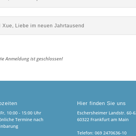
N Xue, Liebe im neuen Jahrtausend
Die Anmeldung ist geschlossen!
ozeiten
Hier finden Sie uns
Fr, 10:00 - 15:00 Uhr
Eschersheimer Landstr. 60-6
önliche Termine nach
60322 Frankfurt am Main
inbarung
Telefon: 069 2470636-10