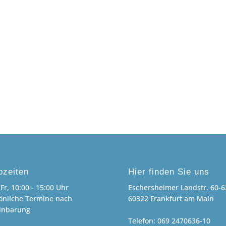
ozeiten
Hier finden Sie uns
Fr, 10:00 - 15:00 Uhr
Eschersheimer Landstr. 60-6
önliche Termine nach
60322 Frankfurt am Main
inbarung
Telefon: 069 2470636-10